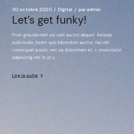
30 octobre 2020
Digital
par
admin
Let’s get funky!
Proin gravida nibh vel velit auctor aliquet. Aenean
sollicitudin, lorem quis bibendum auctor, nisi elit
consequat ipsum, nec sa dolorsitam et, c onsectetur
adipiscing elit. In ut u
Lire la suite